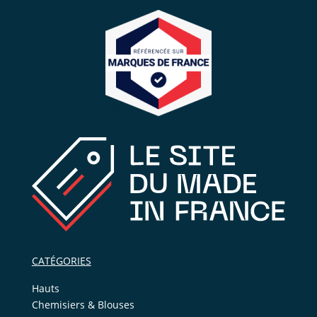
Inscrivez-vous à notre newsletter et
bénéficiez d'une
remise de 10%
sur votre première commande
[sibwp_form id=1]
CATÉGORIES
Hauts
Chemisiers & Blouses