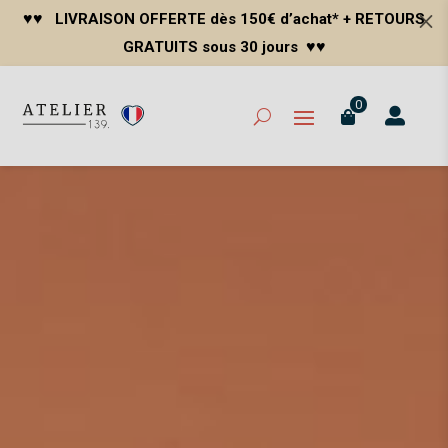
M
♥
♥
LIVRAISON OFFERTE dès 150€ d’achat* + RETOURS
♥♥
GRATUITS sous 30 jours
0

