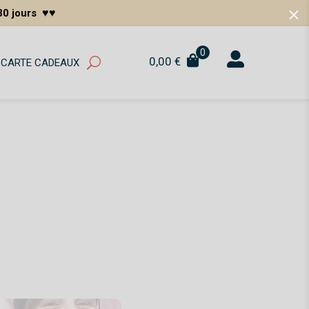
M
♥♥
0 jours
0


0,00
€
CARTE CADEAUX