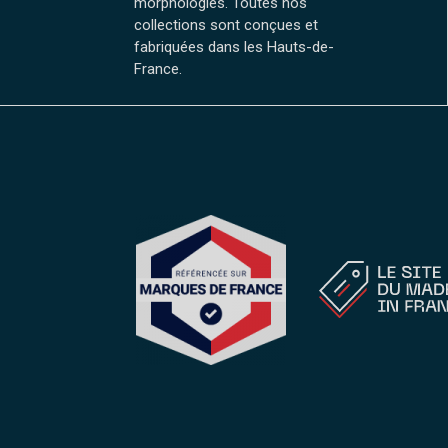
morphologies. Toutes nos
la
collections sont conçues et
page
fabriquées dans les Hauts-de-
du
France.
produit