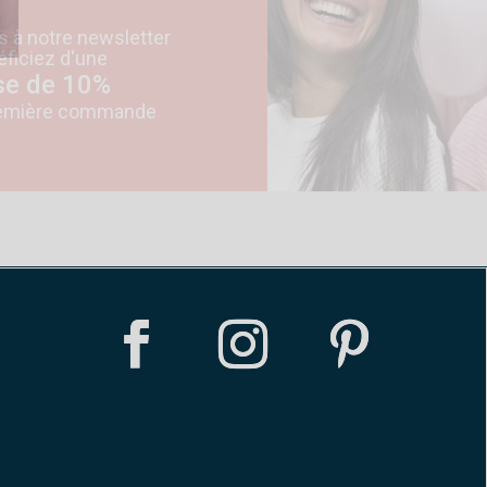
s à notre newsletter
éficiez d'une
se de 10%
première commande