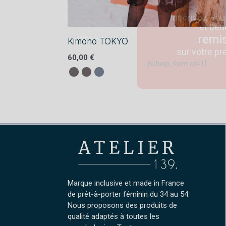
Inscrivez-vou
et bén
remi
Kimono TOKYO
sur votre 
60,00
€
[sibwp_form id=1]
Ce
produit
a
plusieurs
variations.
Les
options
peuvent
Marque inclusive et made in France
être
de prêt-à-porter féminin du 34 au 54.
choisies
Nous proposons des produits de
qualité adaptés à toutes les
sur