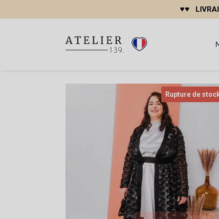
♥
♥
LIVRAI
Rupture de stoc