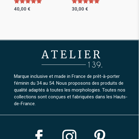
Note
Note
40,00
€
30,00
€
5.00
5.00
Ce
Ce
sur 5
sur 5
produit
produit
a
a
plusieurs
plusieurs
variations.
variations.
Les
Les
options
options
peuvent
peuvent
Marque inclusive et made in France de prêt-à-porter
être
être
féminin du 34 au 54. Nous proposons des produits de
choisies
choisies
qualité adaptés à toutes les morphologies. Toutes nos
collections sont conçues et fabriquées dans les Hauts-
sur
sur
de-France.
la
la
page
page
du
du
produit
produit