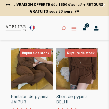
M
♥
♥
LIVRAISON OFFERTE dès 150€ d’achat* + RETOURS
♥♥
GRATUITS sous 30 jours
0


Rupture de stock
Rupture de stock
Pantalon de pyjama
Short de pyjama
JAIPUR
DELHI