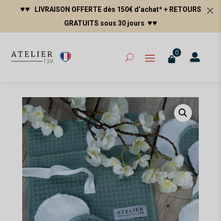
M
♥
♥
LIVRAISON OFFERTE dès 150€ d’achat* + RETOURS
♥♥
GRATUITS sous 30 jours
0

